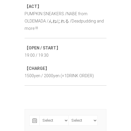
【ACT】
PUMPKIN SNEAKERS /NABE from
OLDEMADA /んねじれる /Deadpudding and
more !!!
【OPEN / START】
19:00 / 19:30
【CHARGE】
1500yen / 2000yen (+1DRINK ORDER)