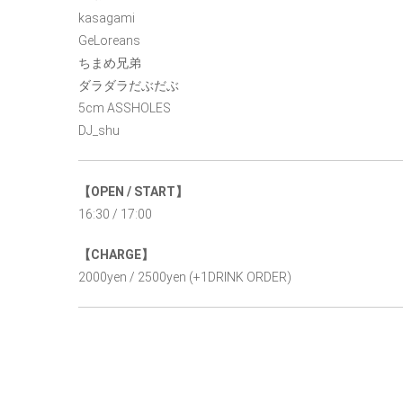
kasagami
GeLoreans
ちまめ兄弟
ダラダラだぶだぶ
5cm ASSHOLES
DJ_shu
【OPEN / START】
16:30 / 17:00
【CHARGE】
2000yen / 2500yen (+1DRINK ORDER)