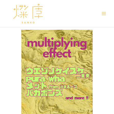
Main
Men