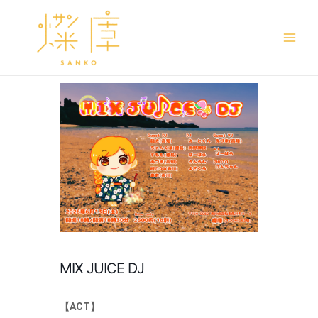
Main
Men
MIX JUICE DJ
【ACT】