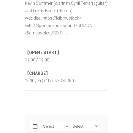
Kevin Sommer (clarinet) Cyrill Ferrari (guitar)
and Lukas Briner (drums)
web dite : https://leibmusik.ch/
with./ Spontaneous sound /URIZON
/5cmassoles /SO-SHU
【OPEN / START】
19:00 / 19:00
【CHARGE】
1500yen (+1DRINK ORDER)