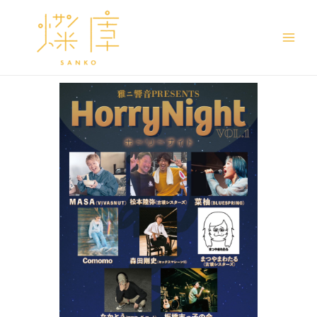
Main
Men