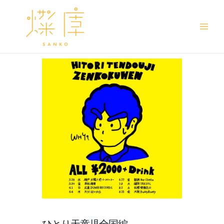
Main
Men