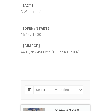
【ACT】
D.W.ニコルズ
【OPEN / START】
15:15 / 15:30
【CHARGE】
4400yen / 4900yen (+1DRINK ORDER)
2026年 8月 08日