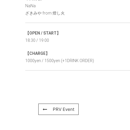
NaNa
ざきみや from 燈し火
【OPEN / START】
18:30 / 19:00
【CHARGE】
1000yen / 1500yen (+1DRINK ORDER)
PRV Event