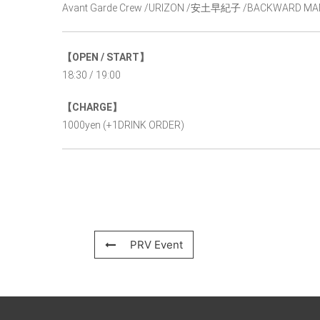
Avant Garde Crew /URIZON /安土早紀子 /BACKWARD 
【OPEN / START】
18:30 / 19:00
【CHARGE】
1000yen (+1DRINK ORDER)
PRV Event