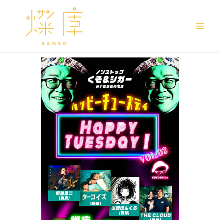
Main
Men